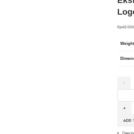
Eks
Log
Rp
45.00
Weigh
Dimen
Souvenir
Tumbler
Stainless
Eksklusif
Kode
ADD 
BT-
25
Descri