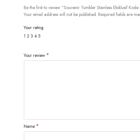
Be the first to review “Souvenir Tumbler Stainless Eksklusif Ko
Your email address will not be published.
Required fields are m
Your rating
1
2
3
4
5
*
Your review
*
Name