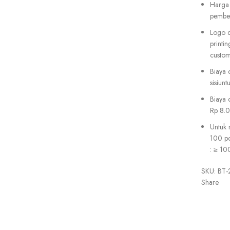
Harga 
pember
Logo d
printin
custom
Biaya 
sisiun
Biaya 
Rp 8.0
Untuk 
100 pc
: ≥ 10
SKU:
BT-
Share