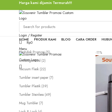
Harga kami dijamin Termurah!!!
Login / Register
HOME
PRODUK KAMI
BLOG
CARA ORDER
HUBUN
Rp
0
Menu
5
Flashdisk Promosi
5
-11%
products
2
Uncategorized
2
products
22
Vacuum Flask
22
products
7
Tumbler insert paper
7
products
39
Tumbler Plastik
39
products
49
Tumbler Stainless
49
products
7
Mug Tumbler
7
products
4
Lock & Lock
4