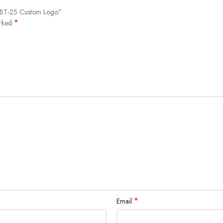
de BT-25 Custom Logo”
*
arked
*
Email