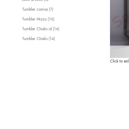
products
7
Tumbler comos
7
products
16
Tumbler Mizzu
16
products
14
Tumbler Chielo id
14
products
14
Tumbler Chielo
14
products
Click to en