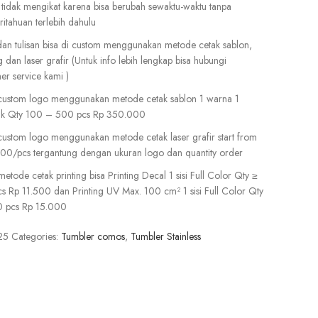
tidak mengikat karena bisa berubah sewaktu-waktu tanpa
itahuan terlebih dahulu
an tulisan bisa di custom menggunakan metode cetak sablon,
g dan laser grafir (Untuk info lebih lengkap bisa hubungi
er service kami )
custom logo menggunakan metode cetak sablon 1 warna 1
tuk Qty 100 – 500 pcs Rp 350.000
custom logo menggunakan metode cetak laser grafir start from
00/pcs tergantung dengan ukuran logo dan quantity order
metode cetak printing bisa Printing Decal 1 sisi Full Color Qty ≥
s Rp 11.500 dan Printing UV Max. 100 cm² 1 sisi Full Color Qty
0 pcs Rp 15.000
25
Categories:
Tumbler comos
,
Tumbler Stainless