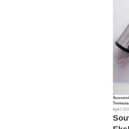
Souveni
Termura
Rp
43.00
Sou