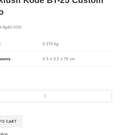
klusif Kode BT-25 Custom
o
0
Rp
40.000
0.210 kg
t
6.5 × 5.5 × 19 cm
sions
TO CART
ption