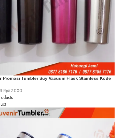
r Promosi Tumbler Suy Vacuum Flask Stainless Kode
0
Rp
52.000
roducts
uct