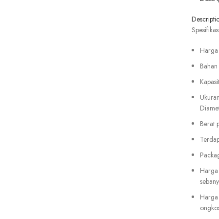
Custom
Logo
Descripti
quantity
Spesifikasi
Harga
Bahan m
Kapasi
Ukuran
Diame
Berat 
Terdapa
Packag
Harga 
seban
Harga 
ongkos