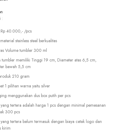
on
 :
 Rp 40.000,- /pcs
aterial stainless steel berkualitas
tas Volume tumbler 300 ml
 tumbler memiliki Tinggi 19 cm, Diameter atas 6,5 cm,
ter bawah 5,5 cm
produk 210 gram
t 1 pilihan warna yaitu silver
ing menggunakan dus box putih per pcs
yang tertera adalah harga 1 pcs dengan minimal pemesanan
yak 300 pcs
yang tertera belum termasuk dengan biaya cetak logo dan
 kirim