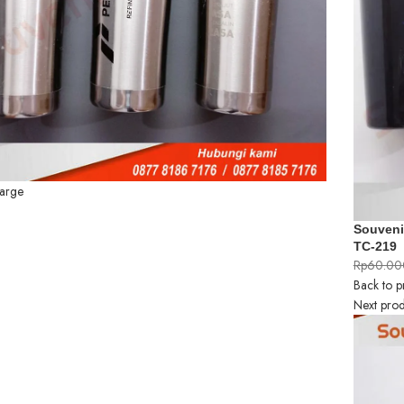
large
Souveni
TC-219
Rp
60.00
Back to p
Next prod