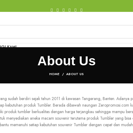
GI KAMI
About Us
HOME
ABOUT US
ng sudah berdiri sejak tahun 2011 di kawasan Tangerang, Banten. Adanya p
iap kebutuhan produk Tumbler. Berada dibawah naungan Zeropromosi.com kam
produk tumbler berkualitas dengan harga terjangkau sehingga mampu bersai
untuk menyediakan aneka macam souvenir terutama produk Tumbler yang bisa 
mbantu memenuhi setiap kebutuhan souvenir Tumbler dengan cepat dan mudah