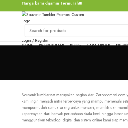
Harga kami dijamin Termurah!!!
Login / Register
HOME
PRODUK KAMI
BLOG
CARA ORDER
HUBUN
Rp
0
Menu
SouvenirTumbler.net merupakan bagian dari Zeropromosi.com ya
kami ingin menjadi mitra terpercaya yang mampu memenuhi set
mempermudah semua orang untuk mencari, memilih dan memiliki 
kepercayaan dari banyak perusahaan skala kecil hingga besar 
menggunakan teknologi digital dan sistem online kami siap me