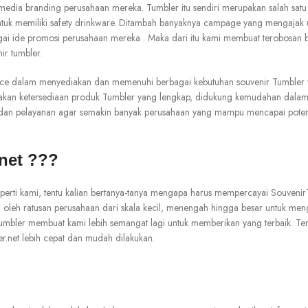
 media branding perusahaan mereka. Tumbler itu sendiri merupakan salah satu
uk memiliki safety drinkware. Ditambah banyaknya campage yang mengajak u
gai ide promosi perusahaan mereka . Maka dari itu kami membuat terobosan 
ir tumbler.
vice dalam menyediakan dan memenuhi berbagai kebutuhan souvenir Tumbler y
 akan ketersediaan produk Tumbler yang lengkap, didukung kemudahan dalam
uk dan pelayanan agar semakin banyak perusahaan yang mampu mencapai pote
net ???
erti kami, tentu kalian bertanya-tanya mengapa harus mempercayai SouvenirT
oleh ratusan perusahaan dari skala kecil, menengah hingga besar untuk men
bler membuat kami lebih semangat lagi untuk memberikan yang terbaik. Terle
.net lebih cepat dan mudah dilakukan.