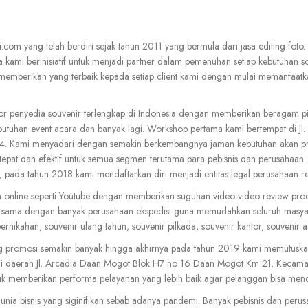
om yang telah berdiri sejak tahun 2011 yang bermula dari jasa editing fot
kami berinisiatif untuk menjadi partner dalam pemenuhan setiap kebutuhan so
 memberikan yang terbaik kepada setiap client kami dengan mulai memanfaatk
r penyedia souvenir terlengkap di Indonesia dengan memberikan beragam pil
 kebutuhan event acara dan banyak lagi. Workshop pertama kami bertempat di
. Kami menyadari dengan semakin berkembangnya jaman kebutuhan akan pro
tepat dan efektif untuk semua segmen terutama para pebisnis dan perusahaa
i, pada tahun 2018 kami mendaftarkan diri menjadi entitas legal perusahaan
online seperti Youtube dengan memberikan suguhan video-video review produ
 sama dengan banyak perusahaan ekspedisi guna memudahkan seluruh masya
ernikahan, souvenir ulang tahun, souvenir pilkada, souvenir kantor, souvenir 
ng promosi semakin banyak hingga akhirnya pada tahun 2019 kami memutusk
sar di daerah Jl. Arcadia Daan Mogot Blok H7 no 16 Daan Mogot Km 21. Kecam
tuk memberikan performa pelayanan yang lebih baik agar pelanggan bisa mend
a bisnis yang siginifikan sebab adanya pandemi. Banyak pebisnis dan perus