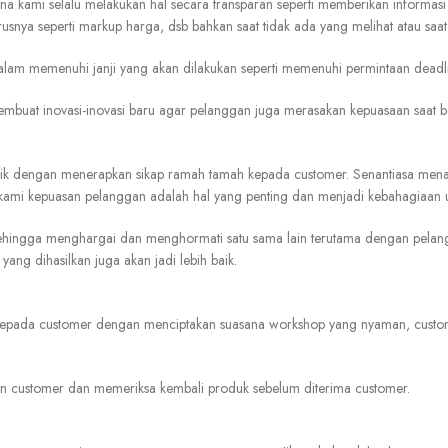
kami selalu melakukan hal secara transparan seperti memberikan informasi 
rusnya seperti markup harga, dsb bahkan saat tidak ada yang melihat atau s
m memenuhi janji yang akan dilakukan seperti memenuhi permintaan deadline 
embuat inovasi-inovasi baru agar pelanggan juga merasakan kepuasaan saat 
aik dengan menerapkan sikap ramah tamah kepada customer. Senantiasa mena
 kami kepuasan pelanggan adalah hal yang penting dan menjadi kebahagiaan 
hingga menghargai dan menghormati satu sama lain terutama dengan pelangg
yang dihasilkan juga akan jadi lebih baik.
 kepada customer dengan menciptakan suasana workshop yang nyaman, custo
n customer dan memeriksa kembali produk sebelum diterima customer.