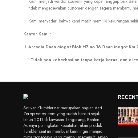
Kami menjadi vendor souvenir yang cepat tanggap baik dala
tidak mengecewakan customer dengan segera membantu mem
Kami menyadari bahwa kami masih memiliki kekurangan sehingga
Kantor Kami :
Jl. Arcadia Daan Mogot Blok H7 no 16 Daan Mogot Km 
“ Tidak ada keberhasilan tanpa kerja keras, dan d
RECENT
SouvenirTumbler.net merupakan bagian dari
Zeropromosi.com yang sudah berdiri sejak
tahun 2011 di kawasan Tangerang, Banten.
Adanya peningkatan kebutuhan akan produk
Tumbler saat ini membuat kami ingin menjadi
mitra terpercaya yang mampu memenuhi setiap