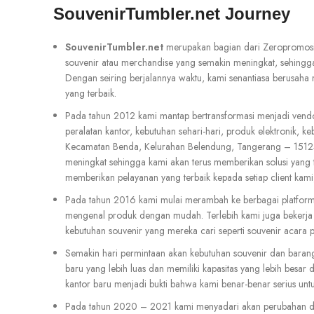
SouvenirTumbler.net Journey
SouvenirTumbler.net
merupakan bagian dari Zeropromosi.c
souvenir atau merchandise yang semakin meningkat, sehingga 
Dengan seiring berjalannya waktu, kami senantiasa berusaha
yang terbaik.
Pada tahun 2012 kami mantap bertransformasi menjadi vendo
peralatan kantor, kebutuhan sehari-hari, produk elektronik,
Kecamatan Benda, Kelurahan Belendung, Tangerang – 15124
meningkat sehingga kami akan terus memberikan solusi yang 
memberikan pelayanan yang terbaik kepada setiap client kam
Pada tahun 2016 kami mulai merambah ke berbagai platform 
mengenal produk dengan mudah. Terlebih kami juga bekerja
kebutuhan souvenir yang mereka cari seperti souvenir acara p
Semakin hari permintaan akan kebutuhan souvenir dan bara
baru yang lebih luas dan memiliki kapasitas yang lebih be
kantor baru menjadi bukti bahwa kami benar-benar serius un
Pada tahun 2020 – 2021 kami menyadari akan perubahan duni