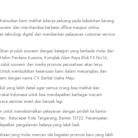
o. Kemudian kami melihat adanya peluang pada kebutuhan barang
uvenir dan merchandise berbasis offline maupun online.
an teknologi digital dan memberikan pelayanan customer service
ihan produk souvenir dengan kategori yang berbeda mulai dari
 Jl. Halim Perdana Kusuma, Komplek Alam Raya Blok F3 No.16,
duk souvenir dan media promosi perusahaan akan terus
n. Untuk membuktikan keseriusan kami dalam menjangkau dan
 resmi dengan nama CV. Berkat Usaha Maju.
k yang lebih detail agar semua orang bisa melihat dan
rakat Indonesia untuk bisa mendapatkan berbagai macam
acara seminar event dan banyak lagi.
an untuk memaksimalkan pelayanan dengan pindah ke kantor
atan : Batuceper Kota Tangerang, Banten 15122. Penempatan
apatkan pengalaman belanja yang lebih baik.
ahaan yang mulai mencari ide kegiatan promosi baru yang lebih