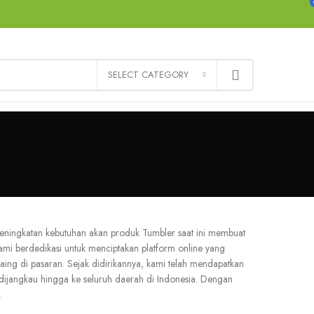
CONTACT US
FAQS
SELECT CATEGORY
eningkatan kebutuhan akan produk Tumbler saat ini membuat
i berdedikasi untuk menciptakan platform online yang
ng di pasaran. Sejak didirikannya, kami telah mendapatkan
dijangkau hingga ke seluruh daerah di Indonesia. Dengan
.