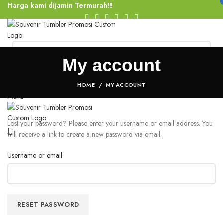
Harga kami dijamin Termurah!!!
CONTACT US
FAQS
HOME
PRODUK KAMI
BLOG
CARA ORDER
My account
HUBUNGI KAMI
Login / Register
Rp
0
HOME
MY ACCOUNT
Menu
Lost your password? Please enter your username or email address. You
will receive a link to create a new password via email.
Username or email
RESET PASSWORD