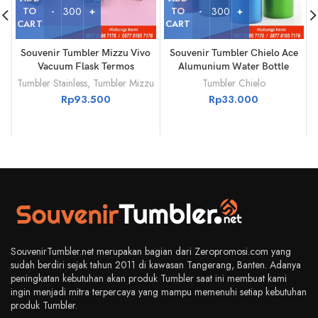
TO
TO
CART
CART
Souvenir Tumbler Mizzu Vivo
Souvenir Tumbler Chielo Ace
Vacuum Flask Termos
Alumunium Water Bottle
Tumbler Stainless
,
Tumbler Mizzu
Tumbler Chielo
T
Rp
93.500
Rp
33.000
SouvenirTumbler.net merupakan bagian dari Zeropromosi.com yang
sudah berdiri sejak tahun 2011 di kawasan Tangerang, Banten. Adanya
peningkatan kebutuhan akan produk Tumbler saat ini membuat kami
ingin menjadi mitra terpercaya yang mampu memenuhi setiap kebutuhan
produk Tumbler.