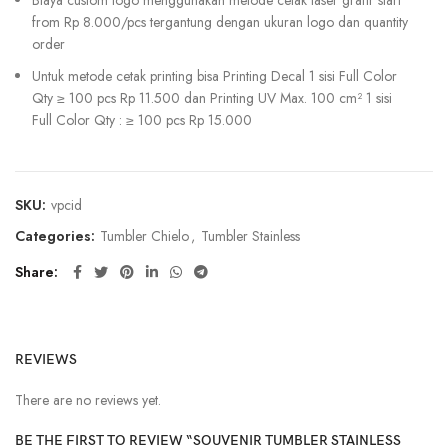
Biaya custom logo menggunakan metode cetak laser grafir start
from Rp 8.000/pcs tergantung dengan ukuran logo dan quantity
order
Untuk metode cetak printing bisa Printing Decal 1 sisi Full Color
Qty ≥ 100 pcs Rp 11.500 dan Printing UV Max. 100 cm² 1 sisi
Full Color Qty : ≥ 100 pcs Rp 15.000
SKU:
vpcid
Categories:
Tumbler Chielo
,
Tumbler Stainless
Share
REVIEWS
There are no reviews yet.
BE THE FIRST TO REVIEW “SOUVENIR TUMBLER STAINLESS