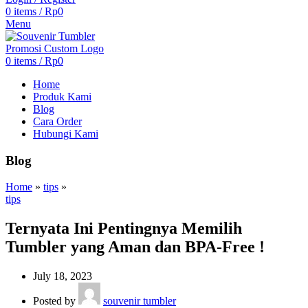
0
items
/
Rp
0
Menu
0
items
/
Rp
0
Home
Produk Kami
Blog
Cara Order
Hubungi Kami
Blog
Home
»
tips
»
tips
Ternyata Ini Pentingnya Memilih
Tumbler yang Aman dan BPA-Free !
July 18, 2023
Posted by
souvenir tumbler