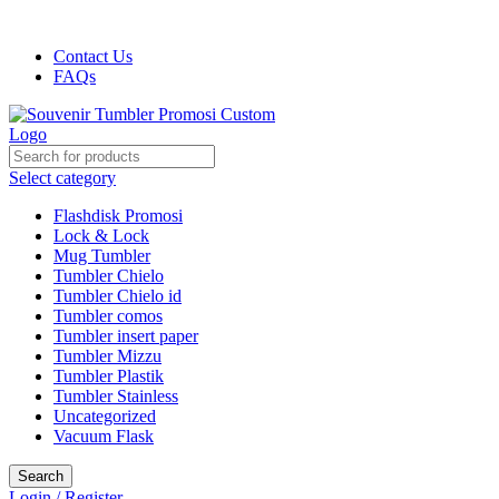
Harga kami dijamin Termurah!!!
Contact Us
FAQs
Select category
Flashdisk Promosi
Lock & Lock
Mug Tumbler
Tumbler Chielo
Tumbler Chielo id
Tumbler comos
Tumbler insert paper
Tumbler Mizzu
Tumbler Plastik
Tumbler Stainless
Uncategorized
Vacuum Flask
Search
Login / Register