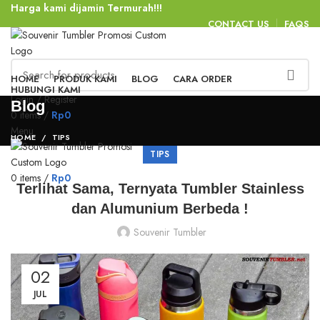
Harga kami dijamin Termurah!!!
CONTACT US
FAQS
HOME
PRODUK KAMI
BLOG
CARA ORDER
HUBUNGI KAMI
Login / Register
Blog
0
items
/
Rp
0
Menu
HOME
TIPS
TIPS
0
items
/
Rp
0
Terlihat Sama, Ternyata Tumbler Stainless
dan Alumunium Berbeda !
Souvenir Tumbler
02
JUL