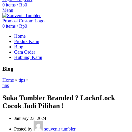
0
items
/
Rp
0
Menu
0
items
/
Rp
0
Home
Produk Kami
Blog
Cara Order
Hubungi Kami
Blog
Home
»
tips
»
tips
Suka Tumbler Branded ? LocknLock
Cocok Jadi Pilihan !
January 23, 2024
Posted by
souvenir tumbler