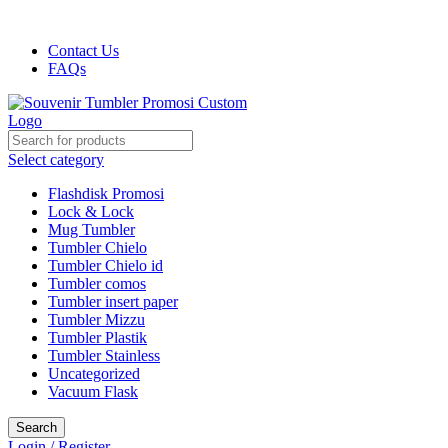
Harga kami dijamin Termurah!!!
Contact Us
FAQs
Select category
Flashdisk Promosi
Lock & Lock
Mug Tumbler
Tumbler Chielo
Tumbler Chielo id
Tumbler comos
Tumbler insert paper
Tumbler Mizzu
Tumbler Plastik
Tumbler Stainless
Uncategorized
Vacuum Flask
Search
Login / Register