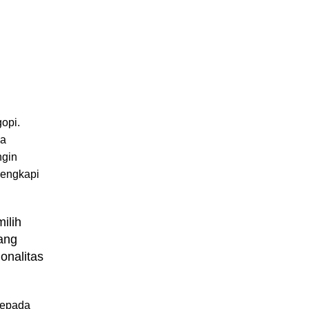
opi.
ga
ngin
lengkapi
ilih
yang
onalitas
kepada