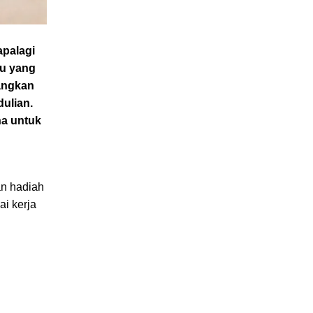
palagi
tu yang
bangkan
ulian.
na untuk
an hadiah
i kerja