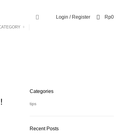
Contact Us
FAQs
0
Login / Register
Rp
0
CATEGORY
Categories
!
tips
Recent Posts