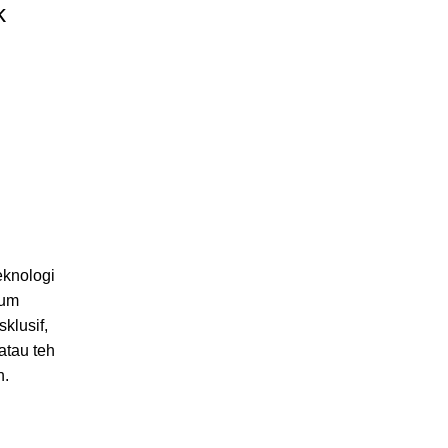
k
eknologi
uum
klusif,
atau teh
n.