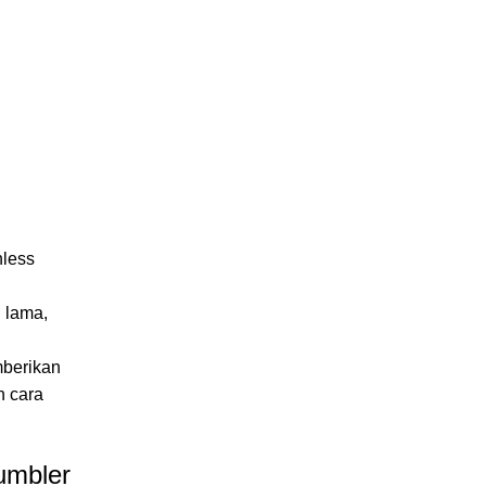
nless
 lama,
mberikan
n cara
umbler