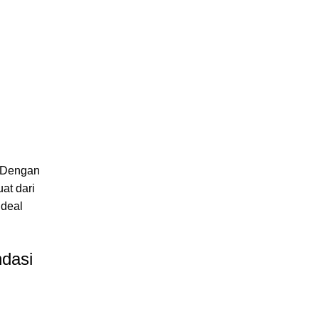
Dengan
at dari
ideal
ndasi