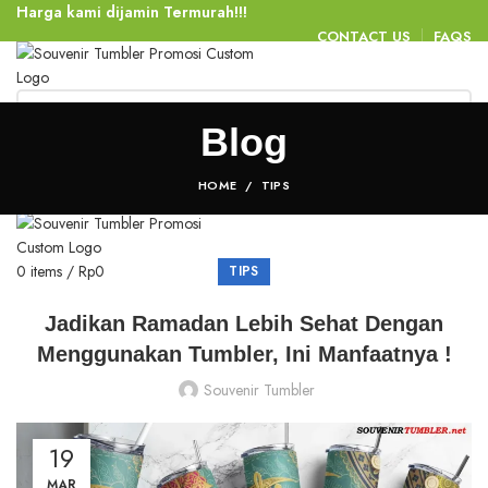
Harga kami dijamin Termurah!!!
CONTACT US
FAQS
HOME
PRODUK KAMI
BLOG
CARA ORDER
Blog
HUBUNGI KAMI
Login / Register
0
items
/
Rp
0
HOME
TIPS
Menu
0
items
/
Rp
0
TIPS
Jadikan Ramadan Lebih Sehat Dengan
Menggunakan Tumbler, Ini Manfaatnya !
Souvenir Tumbler
19
MAR