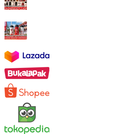
Doorprize 17 Agustus
August 4, 2026
No Comments
Mengapa Tumbler Custom Cocok untuk Acara
Kebangsaan?
July 28, 2026
1 Comment