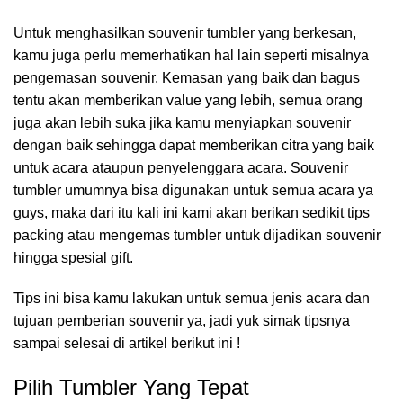
Untuk menghasilkan souvenir tumbler yang berkesan,
kamu juga perlu memerhatikan hal lain seperti misalnya
pengemasan souvenir. Kemasan yang baik dan bagus
tentu akan memberikan value yang lebih, semua orang
juga akan lebih suka jika kamu menyiapkan souvenir
dengan baik sehingga dapat memberikan citra yang baik
untuk acara ataupun penyelenggara acara. Souvenir
tumbler umumnya bisa digunakan untuk semua acara ya
guys, maka dari itu kali ini kami akan berikan sedikit tips
packing atau mengemas tumbler untuk dijadikan souvenir
hingga spesial gift.
Tips ini bisa kamu lakukan untuk semua jenis acara dan
tujuan pemberian souvenir ya, jadi yuk simak tipsnya
sampai selesai di artikel berikut ini !
Pilih Tumbler Yang Tepat