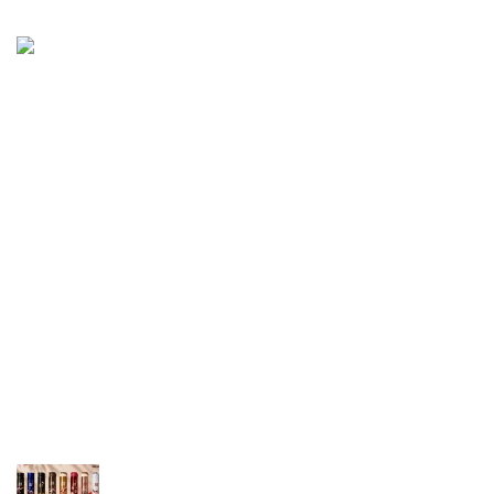
SouvenirTumbler.net merupakan bagian dari
Zeropromosi.com yang sudah berdiri sejak tahun 2011 di
kawasan Tangerang, Banten. Adanya peningkatan
kebutuhan akan produk Tumbler saat ini membuat kami
ingin menjadi mitra terpercaya yang mampu memenuhi
setiap kebutuhan produk Tumbler.
mkt 1 WA / Tlp : 0877 8186 7176
mkt 2 WA / Tlp : 0877 8185 7176
Line : @zeropromosi (harus pake @)
email: zeropromosi@gmail.com
Recent Posts
Inspirasi Tumbler Custom untuk Hadiah dan