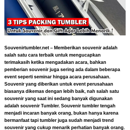
Souvenirtumbler.net – Memberikan souvenir adalah
salah satu cara terbaik untuk mengucapkan
terimakasih ketika mengadakan acara, bahkan
pemberian souvenir juga sering ada dalam beberapa
event seperti seminar hingga acara perusahaan.
Souvenir yang diberikan untuk event perusahaan
biasanya dikemas dengan lebih baik, nah salah satu
souvenir yang saat ini sedang banyak digunakan
adalah souvenir Tumbler. Souvenir tumbler tengah
menjadi incaran banyak orang, bukan hanya karena
bermanfaat tapi tumbler juga sudah menjadi trend
souvenir yang cukup menarik perhatian banyak orang.