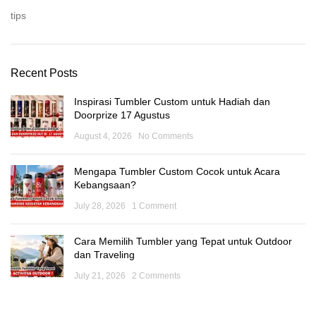
tips
Recent Posts
Inspirasi Tumbler Custom untuk Hadiah dan
Doorprize 17 Agustus
August 4, 2026
No Comments
Mengapa Tumbler Custom Cocok untuk Acara
Kebangsaan?
July 28, 2026
1 Comment
Cara Memilih Tumbler yang Tepat untuk Outdoor
dan Traveling
July 21, 2026
2 Comments