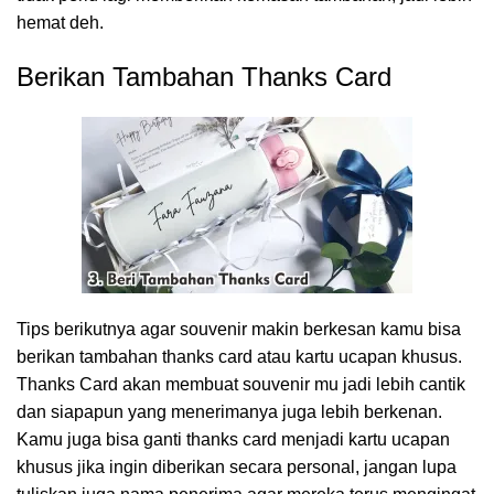
hemat deh.
Berikan Tambahan Thanks Card
Tips berikutnya agar souvenir makin berkesan kamu bisa
berikan tambahan thanks card atau kartu ucapan khusus.
Thanks Card akan membuat souvenir mu jadi lebih cantik
dan siapapun yang menerimanya juga lebih berkenan.
Kamu juga bisa ganti thanks card menjadi kartu ucapan
khusus jika ingin diberikan secara personal, jangan lupa