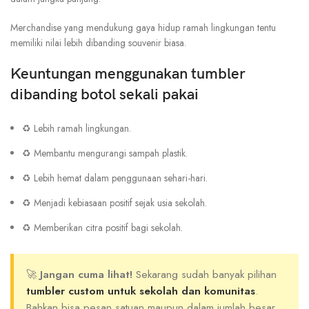
Merchandise yang mendukung gaya hidup ramah lingkungan tentu
memiliki nilai lebih dibanding souvenir biasa.
Keuntungan menggunakan tumbler
dibanding botol sekali pakai
♻ Lebih ramah lingkungan.
♻ Membantu mengurangi sampah plastik.
♻ Lebih hemat dalam penggunaan sehari-hari.
♻ Menjadi kebiasaan positif sejak usia sekolah.
♻ Memberikan citra positif bagi sekolah.
🚀
Jangan cuma lihat!
Sekarang sudah banyak pilihan
tumbler custom untuk sekolah dan komunitas
.
Bahkan bisa pesan satuan maupun dalam jumlah besar