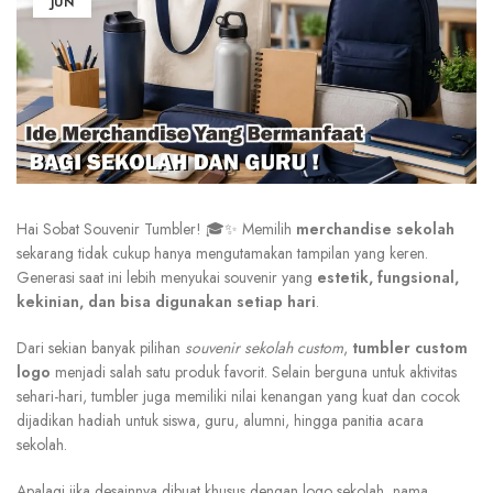
JUN
Hai Sobat Souvenir Tumbler! 🎓✨ Memilih
merchandise sekolah
sekarang tidak cukup hanya mengutamakan tampilan yang keren.
Generasi saat ini lebih menyukai souvenir yang
estetik, fungsional,
kekinian, dan bisa digunakan setiap hari
.
Dari sekian banyak pilihan
souvenir sekolah custom
,
tumbler custom
logo
menjadi salah satu produk favorit. Selain berguna untuk aktivitas
sehari-hari, tumbler juga memiliki nilai kenangan yang kuat dan cocok
dijadikan hadiah untuk siswa, guru, alumni, hingga panitia acara
sekolah.
Apalagi jika desainnya dibuat khusus dengan logo sekolah, nama