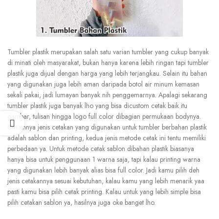
Tumbler plastik merupakan salah satu varian tumbler yang cukup banyak
di minati oleh masyarakat, bukan hanya karena lebih ringan tapi tumbler
plastik juga dijual dengan harga yang lebih terjangkau. Selain itu bahan
yang digunakan juga lebih aman daripada botol air minum kemasan
sekali pakai, jadi lumayan banyak nih penggemarnya. Apalagi sekarang
tumbler plastik juga banyak lho yang bisa dicustom cetak baik itu
gambar, tulisan hingga logo full color dibagian permukaan bodynya.
Umumnya jenis cetakan yang digunakan untuk tumbler berbahan plastik
adalah sablon dan printing, kedua jenis metode cetak ini tentu memiliki
perbedaan ya. Untuk metode cetak sablon dibahan plastik biasanya
hanya bisa untuk penggunaan 1 warna saja, tapi kalau printing warna
yang digunakan lebih banyak alias bisa full color. Jadi kamu pilih deh
jenis cetakannya sesuai kebutuhan, kalau kamu yang lebih menarik yaa
pasti kamu bisa pilih cetak printing. Kalau untuk yang lebih simple bisa
pilih cetakan sablon ya, hasilnya juga oke banget lho.