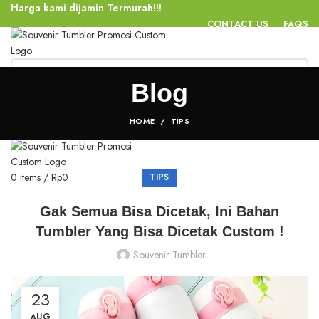
Harga kami dijamin Termurah!!!
CONTACT US
FAQS
HOME
PRODUK KAMI
BLOG
CARA ORDER
Blog
HUBUNGI KAMI
Login / Register
0
items
/
Rp
0
HOME
TIPS
Menu
0
items
/
Rp
0
TIPS
Gak Semua Bisa Dicetak, Ini Bahan
Tumbler Yang Bisa Dicetak Custom !
Souvenir Tumbler
23
AUG