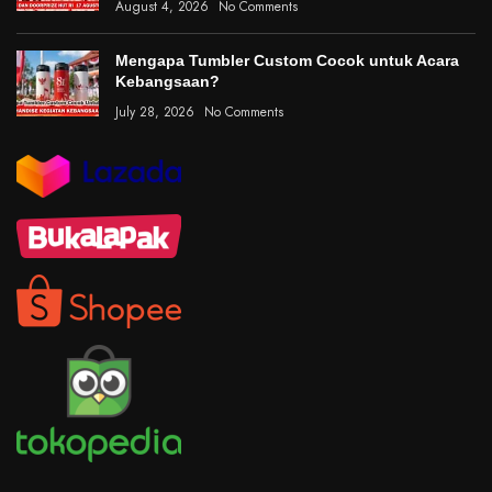
August 4, 2026
No Comments
Mengapa Tumbler Custom Cocok untuk Acara
Kebangsaan?
July 28, 2026
No Comments