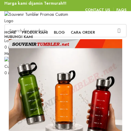
Harga kami dijamin Termurah!!!
CONTACT US
FAQS
HOME
PRODUK KAMI
BLOG
CARA ORDER
HUBUNGI KAMI
Login / Register
0
items
/
Rp
0
Menu
0
items
/
Rp
0