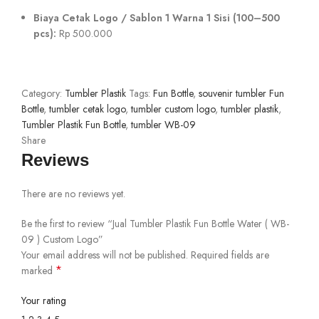
Biaya Cetak Logo / Sablon 1 Warna 1 Sisi (100–500
pcs):
Rp 500.000
Category:
Tumbler Plastik
Tags:
Fun Bottle
,
souvenir tumbler Fun
Bottle
,
tumbler cetak logo
,
tumbler custom logo
,
tumbler plastik
,
Tumbler Plastik Fun Bottle
,
tumbler WB-09
Share
Reviews
There are no reviews yet.
Be the first to review “Jual Tumbler Plastik Fun Bottle Water ( WB-
09 ) Custom Logo”
Your email address will not be published.
Required fields are
*
marked
Your rating