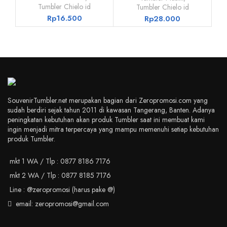
Tumbler Chielo id
Tumbler Chielo id
Rp
16.500
Rp
28.000
SouvenirTumbler.net merupakan bagian dari Zeropromosi.com yang
sudah berdiri sejak tahun 2011 di kawasan Tangerang, Banten. Adanya
peningkatan kebutuhan akan produk Tumbler saat ini membuat kami
ingin menjadi mitra terpercaya yang mampu memenuhi setiap kebutuhan
produk Tumbler.
mkt 1 WA / Tlp : 0877 8186 7176
mkt 2 WA / Tlp : 0877 8185 7176
Line : @zeropromosi (harus pake @)
email: zeropromosi@gmail.com