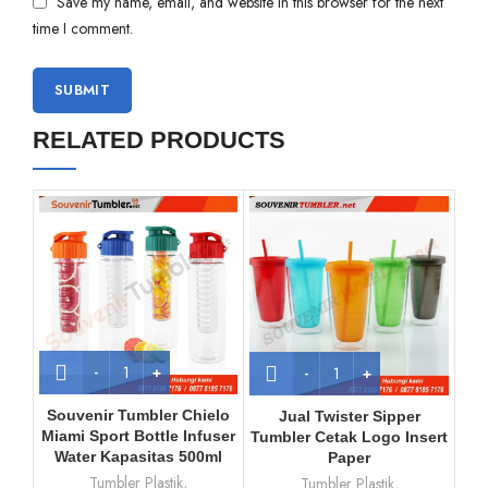
Save my name, email, and website in this browser for the next
time I comment.
RELATED PRODUCTS
Souvenir Tumbler Chielo
Jual Twister Sipper
So
Miami Sport Bottle Infuser
Tumbler Cetak Logo Insert
Water Kapasitas 500ml
Paper
Tumbler Plastik
,
Tumbler Plastik
,