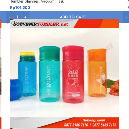
Tumbler Stainless
,
Vacuum Flask
Rp
101.500
ADD TO CART
Close