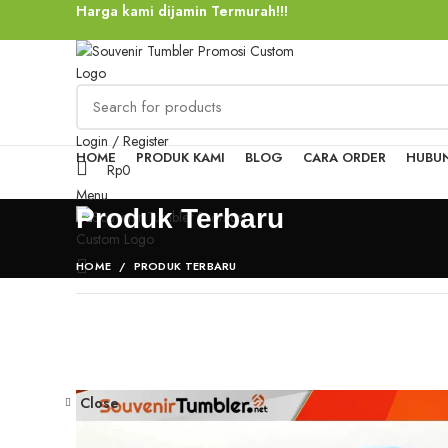
Harga kami dijamin Termurah!!!
Login / Register
HOME
PRODUK KAMI
BLOG
CARA ORDER
HUBUN
Rp
0
Menu
Produk Terbaru
HOME
PRODUK TERBARU
Close