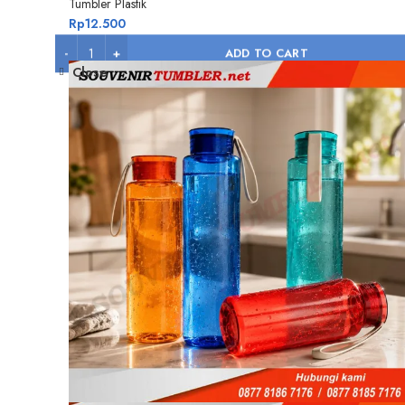
Tumbler Plastik
Rp
12.500
ADD TO CART
Close