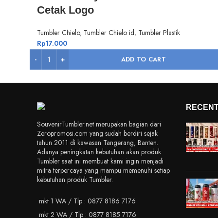
Cetak Logo
Tumbler Chielo
,
Tumbler Chielo id
,
Tumbler Plastik
Rp
17.000
ADD TO CART
RECENT
SouvenirTumbler.net merupakan bagian dari
Zeropromosi.com yang sudah berdiri sejak
tahun 2011 di kawasan Tangerang, Banten.
Adanya peningkatan kebutuhan akan produk
Tumbler saat ini membuat kami ingin menjadi
mitra terpercaya yang mampu memenuhi setiap
kebutuhan produk Tumbler.
mkt 1 WA / Tlp : 0877 8186 7176
mkt 2 WA / Tlp : 0877 8185 7176