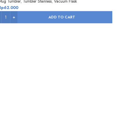
Mug Tumbler
,
Tumbler Stainless
,
Vacuum Flask
Rp
62.000
ADD TO CART