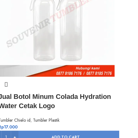
Jual Botol Minum Colada Hydration
Water Cetak Logo
Tumbler Chielo id
,
Tumbler Plastik
Rp
17.000
ADD TO CART