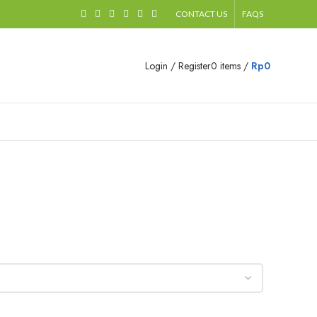
CONTACT US
FAQS
Login / Register
0
items
/
Rp
0