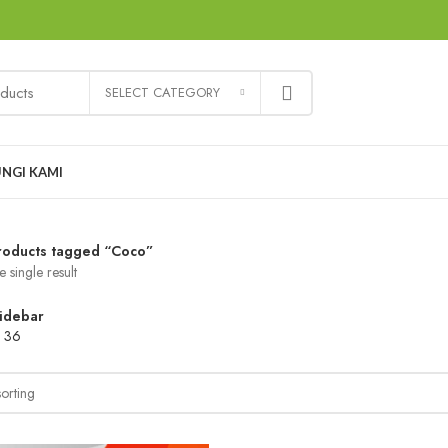
SELECT CATEGORY
NGI KAMI
roducts tagged “Coco”
 single result
idebar
4
36