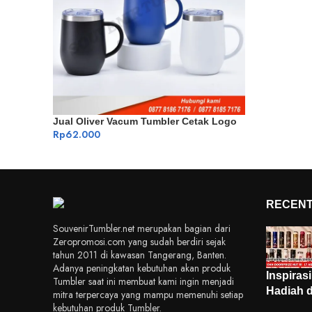
Jual Oliver Vacum Tumbler Cetak Logo
Rp
62.000
RECENT
SouvenirTumbler.net merupakan bagian dari
Zeropromosi.com yang sudah berdiri sejak
tahun 2011 di kawasan Tangerang, Banten.
Adanya peningkatan kebutuhan akan produk
Inspiras
Tumbler saat ini membuat kami ingin menjadi
Hadiah d
mitra terpercaya yang mampu memenuhi setiap
kebutuhan produk Tumbler.