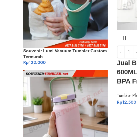
Souvenir Lumi Vacuum Tumbler Custom
Termurah
Jual B
Rp
122.000
600ML
BPA F
Tumbler Pla
Rp
12.500