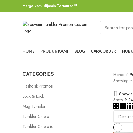
Harga kami dijamin Termurah!!!
HOME
PRODUK KAMI
BLOG
CARA ORDER
HUBU
CATEGORIES
Home
P
Showing the
Flashdisk Promosi
Show s
Lock & Lock
Show
9
2
Mug Tumbler
Tumbler Chielo
Tumbler Chielo id